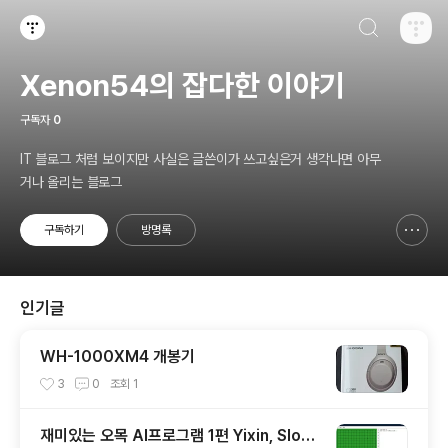
검색하기
티스토리
Xenon54의 잡다한 이야기
구독자
0
IT 블로그 처럼 보이지만 사실은 글쓴이가 쓰고싶은거 생각나면 아무
거나 올리는 블로그
구독하기
방명록
신고하기 레이어
열기
인기글
WH-1000XM4 개봉기
3
0
조회
1
재미있는 오목 AI프로그램 1편 Yixin, Slow