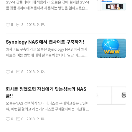
도메인을 준비합니다.자신의 도메인주소를 이용하여 국내
SVP4 팟플레이어에 적용하기! 오늘은 전에 설치한 SVP4
포털사이트에서도 수,발신이 가능하게 만들려면은 화이트
를 팟플레이어애 적용해서 사용하는 방법을 알아보겠습니
도메인 등록이 꼭 필요합니다.그럼 바로 화이트 도메인 등
다.(가능하면 제블로그에 올라와있는 설치방법을 참고해주
록방법을 알아보겠습니다.1-1 먼저 화이트 도메인 등록 사
세요.) 먼저 팟플레이어를 설치하셔야 되는데, 여기에서 제
작성시간
5
3
2018. 9. 19.
이트인 불법스팸대응센터로 접속합니다.접속하신후위의
가 올린 포스트를 따라하신분은 그냥 신경쓰지 않으셔도
사진..
되지만, 그렇지 않으신 분들은 주의하셔야 합니다. 먼저 아
래의 링크로 들어가 주세요. 팟플레이어 다운로드 링크 들
Synology NAS 에서 웹사이트 구축하기!
어가시면 아래화면이 보이실탠데요.제글을 참고하지 않고
글 내용
다른블로그, 혹은 그냥설치하신 분들은 64비트 버전 받으
웹사이트 구축하기!!!! 오늘은 Synology NAS 에서 웹사
시면 안될수도 있습니다.반드시 32비트 버전을 설치해주
이트를 여는 방법에 대해 살펴볼까 합니다. 일단 머... 도메
세요. 제블로그 따라하신분은 64비트 버전에서도 문제없
인 하나정도는 만들어 놓았으면 합니다(무료도메인이라
이 작동하니 원하시는것으로 받아주세요. 저번 시간에도
도...) 도매인 없이도 사용가능하지만 도매인이 있으면 여러
작성시간
6
8
2018. 9. 12.
미리 경고 드렸지만 SVP는매니져가 켜져있어야 동작합
개의 웹사이트를 열수있다는 장점이 있습니다.그럼 지금
니..
부터 하나하나 살펴보도록 하겠습니다.먼저 당연히 DSM
에 로그인을 하셔야 합니다.DSM에 로그인하시고 나서 일
회사를 정했으면 자신에게 맞는성능의 NAS
단 공유기에 연결중이시라면 포트포워딩을 하셔서 80포트
를!!
와 443번 포트를 열으셔야 합니다.포트포워딩은 공유기마
글 내용
다 다르기 때문에 자신의 공유기의 포트포워딩 방법을 검
오늘은NAS 선택하기 입니다!나스를 구매하고싶은 당신이
색하셔서 포트포워딩을 진행하시기 바랍니다. 그다음으로
여, 어떤걸 할려고 하는가? 나스를 구매할때에는 어떤걸 할
포트가 오픈되었는지 확인하셔야 합니다.주로 업체에서 보
려고 하는가 부터 생각하는것을 추천한다.나스의 경우 가
작성시간
0
0
2018. 9. 10.
안상 80포트와 443번포트는 차단되어있는경우..
격대별로 성능이나 기능차이가 존재하고 (비싼거 만능) 각
자 주로 사용하는 기능은 정해져있다. 보이는 대로 다양한