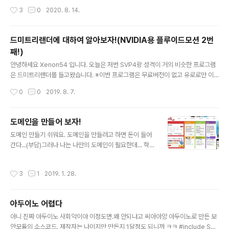
가 없습니다. 스팩도 크게 변하지는 않았습니다. 메인프로
modern opening rules su..
작성시간
3
0
2020. 8. 14.
세서는 QN1칩으로 전작과 동일한 칩이 사용되었지만, 처
리패턴 변경으로 1초당 700회의 연산을 수행한다고 합니
다. 배터리는 10분충전으로 최대5시간 까지사용, 완충시
드미트리랜더에 대하여 알아보자!(NVIDIA용 플루이드모션 2번
최대 30시간까지 사용가능합니다. 자 그러면 바로 내부 구
째!)
성품을 보도록 하죠 ㅎㅎ 비닐포장을 제거한다음 검은색박
글 내용
스를 왼쪽으류 잡아당기면 내부 구성물을 담은 박스가 나
안녕하세요 Xenon54 입니다. 오늘은 저번 SVP4랑 성격이 거의 비슷한 프로그램
옵니다. 그러면 안에 설명서가 있는데 어차피 아무도 안보
은 드미트리랜더를 들고왔습니다. ※이번 프로그램은 무료버전이 없고 유로로만 이
잖아 그건 건너뛰고 바로 파우치부터 개봉했습니다 ㅎ 구
용이 가능합니다! 일단 플루이드 모션이 무었인지 다시한번 짚고 넘어가겠습니다. 일
작성시간
0
0
2019. 8. 7.
성품도 전작과 차이가 없습니다. 헤드셋 본..
종의 동영상 프래임 보간기술로 프래임과 프래임 사이를 계산하여서 중간프래임을
생성해 주는겁니다. 때문에 동영상이 부드러워 진다는 장점이 있습니다만, 아무래도
연산을통해서 하다보니, 이질감이 들기는 합니다. 그래도 24프래임의 애니매이션
도메인을 만들어 보자!
같은 영상을 60프래임으로 만들어주기 때문에, 한번 보면 24프래임이 부자연스러
글 내용
도메인 만들기 쉬워요. 도메인을 만들려고 하면 돈이 들어
워 보이는 경우가 있기는 합니다...^^; (동영상) 위에 동영상을 클릭하시면 저의 컴퓨
간다...(부담)그러나 나는 나만의 도메인이 필요한데... 학생
터에서 실제로 동작시켜서 나온 프래임보간영상을 보실수있습니다. 자 이..
일경우 돈이 없어서 무료도메인을 찾는경우가 많죠. 그러
나 무료도메인은 보통 자신이 도메인을 하나사고 그아래
작성시간
3
1
2019. 1. 28.
서브도메인들을 무료로 뿌리는 구조라서 최상위 도메인은
얻기 힘들어요. 그러면 도메인을 사야하는데 보통 찾아보
면 가X아 같은 국민호스팅업체는 2만원씩 달라고 합니다.
아두이노 어렵다
오늘은 국내기업들 중에서 제일 싼방법을 알아보려고 해
글 내용
요! (해외 업체들을 이용하실경우 지금의 글보다 가격이 더
아니 진짜 아두이노 사회악이야 이정도면.왜 안되냐고 씨아아앙 아두이노로 만든 보
낮아질수도 있다는 점을 알려드립니다.)(국내 도메인을 제
안모듈의 소스코드. 제작자는 나이지만 만든지 1달정도 되니까 ㅋㅋ #include Soft