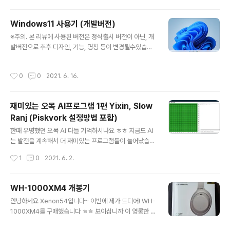
니다. ​ 자 저를 잘 따라오시면 됩니다. 제어판으로 들어가주
세요. 시작메뉴 -> control panel 검색하시면 나옵니다. ​
Windows11 사용기 (개발버전)
들어오셨으면 사진에 빨간동그라미 쳐져있는 부분을 눌러
글 내용
줍니다. ​ 만약 잘 들어오셨다면 이 창이 나올겁니다. 그럼
※주의. 본 리뷰에 사용된 버전은 정식출시 버전이 아닌, 개
상단에 관리자 옵션 을 눌러줍니다. ​ ​ 위 사진에서 여러분들
발버전으로 추후 디자인, 기능, 명칭 등이 변경될수있습니
과의 차이점은 유니코드를 지원하지 않는 프로그램에 사용
다. 이점 유의하시면서 봐주시기 바랍니다. 윈도우11을 설
하는 언어 부분이 영어로 되어있을겁니다. 이 부분을 시스
치하면 이렇게 생긴 화면이 여러분을 반겨줍니다. 큰 틀은
작성시간
0
0
2021. 6. 16.
템 로캘 변..
비슷합니다만 작업표시줄을 보시면 큰 변경점이 있습니다.
바로 아이콘들이 좌측이 아니라 중앙으로 이동했습니다.
물론 작업표시줄 설정으로 가셔서 다시 좌측으로 이동시키
재미있는 오목 AI프로그램 1편 Yixin, Slow
실수 있습니다. 이 부분은 큰 걱정 안하셔도 됩니다. 다만
Ranj (Piskvork 설정방법 포함)
시작버튼은 좀 많이 변경되었습니다. 이게 시작버튼을 눌
글 내용
렀을때 나오는 화면입니다. 디자인 자체인 이쁘게 변경되
한때 유명했던 오목 AI 다들 기억하시나요 ㅎㅎ 지금도 AI
었으나, 전원버튼의 위치가 시작버튼하고 상당히 멀어졌습
는 발전을 계속해서 더 재미있는 프로그램들이 늘어났습니
니다. 이때문에 PC종료시 마우스 동선이 추가로 필요하다
다. 그러면 한번 간단하게 소개해 드릴태니 원하시는걸로
작성시간
1
0
2021. 6. 2.
보니 불편하다고 느끼실수있습니다. 그리고 기능..
다운로드 받아서 하시면 될거같습니다! 1. Yixin 오목 AI 로
제일 유명했던 프로그램 Yixin 입니다! 아마 보신분들이 꽤
많으실것으로 예상됩니다. 1박2일 에서 알파오 라는 이름
WH-1000XM4 개봉기
으로 한번 나오기도 했었습니다. https://www.aiexp.inf
글 내용
안녕하세요 Xenon54입니다~ 이번에 제가 드디어! WH-
o/pages/yixin.html AI EXP (English, 中文) Yixin Al
1000XM4를 구매했습니다 ㅎㅎ 보이십니까 이 영롱한 박
though gomoku was solved in 1992 and free re
스가 ㅎㅎ 앞에 박스는 전작인 WH-1000XM3와 큰차이
nju was solved in 2001, gomoku and renju with