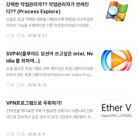
분류가 나와있듯이 확실히 정하지 않으면 후회한다. 먼저
강력한 작업관리자?? 작업관리자가 안켜진
각각 간단하게 설명하겠다.개인/가정용 : NAS본연의 용도
다?? (Process Explore)
그리고 간단한 웹사이트 실습.전문가/사무실용 : 약간 큰 저
글 내용
장공간이 필요하며 간단한 서버운용.대규모 기업용 : 동시
오늘은 조금 가벼운 내용을 다뤄보도록 하겠습니다.작업관
접속자가 많이 있고, 대용량 저장공간이 필요한경우.동영
리자의 기능을 수행하지만 기존 작업관리자보다 다양한 기
상 재생 특화 : 미디어 서버를 말하며 규모별로 다르다 (개
능들을 제공한다는 점에서 좋습니다.이게 편하시다면 이걸
작성시간
0
0
2018. 8. 27.
인용 동영상 서버에서 주로사용)서버용 랙 타입 : 전문적으
기본 작업관리자로도 사용하실수있죠. 오늘 소개해 드릴것
로 (중소기업) 서버를 열려는 경우램..
은 Process Explore 입니다!!! Process Explore 이
프로그램은 위에서 설명드린것처럼 작업관리자 처럼 사용
SVP4!(플루이드 모션이 쓰고싶은 intel, Nv
이 가능합니다. UI는... 참 전문가틱 하게 생겼지만 그렇지
idia 를 위하여...)
도 않습니다.문제는 한국어가 안되서....(이걸로 맘X이 도
글 내용
무력화 시킬수 있더라구요,,, 너무 강력한 기능들이..ㅋㅋ)
오늘 들고온 프로그램은 아주 재미있는 프로그램이다.바로
그럼 여기까지 Xenon54 였습니다! 다운로드 링크 http
SVP4 라는 프로그램이다SVP4(Smooth Video Proje
s://download.sysinternals.com/files/ProcessEx
ct) 이 SVP4 라는 프로그램은 AMD 의 플루이드 모션과
작성시간
0
0
2018. 8. 15.
plorer.zip 공식 사이트라 막히진 않겠..
같다고 보면 이해하기가 편하다. 아래그림은 AMD 의 플루
이드 모션에 대한 설명이다 SVP4 와 플루이드 모션은 둘
다 동영상의 프레임을 올려주는 역할을 한다.위 사진에 나
VPN프로그램으로 우회하기!
온것처럼 프레임과 프레임 사이를 예측하여서 끼워넣는것
글 내용
인터넷을 하다보면 우회가 필요한 상황이나 다른나라 인터
이다.사실 이외에도 프로그램이 여럿 존재 하지만 여기에
넷으로 접속하고 싶은 경우가 있다.그런경우 대부분의 사
서는 SVP 만 다루어 보겠다(필자의 컴퓨터가 AMD 그래
람들이 VPN 을 사용한다.그중에서 무료로 전부 사용할수
픽이랑 APU 둘다 아니기에...) 왼쪽이 원본영상, 오른쪽이
있는 착한 VPN 프로그램을소개하고자 한다. SoftEther
SVP4 로 60프레임으로 보정된 영상입니다. 보시면 알수
작성시간
0
0
2018. 8. 9.
VPN 이다. SoftEhter VPN 은 다른프로그램들과는 다르
있듯이 영상이 상당히 부드러워 지는걸 확인할수있습니다.