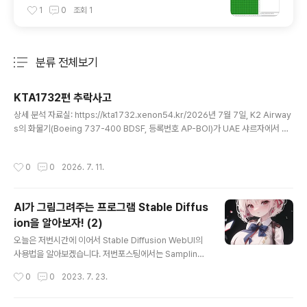
Ranj (Piskvork 설정방법 포함)
1
0
조회
1
분류 전체보기
주요 글 목록
KTA1732편 추락사고
글 내용
상세 분석 자료실: https://kta1732.xenon54.kr/2026년 7월 7일, K2 Airway
s의 화물기(Boeing 737-400 BDSF, 등록번호 AP-BOI)가 UAE 샤르자에서 파
키스탄 카라치로 가던 중 아라비아해에 추락했습니다.순항고도(FL350)에서 항법장
치 이상을 관제에 보고이후 고도가 급강하 → 급상승 → 재급강하하며 요동레이더·
작성시간
0
0
2026. 7. 11.
관제 교신 두절다음날 오르마라 남쪽 약 53해리 해상에서 잔해 발견탑승 승무원 5
명(기장·부기장·엔지니어 2명·로드마스터) 전원 실종사고 당시 이 기체가 정비 후 화
물 없이 카라치로 복귀하던 ferry flight였다는 현지 보도가 있습니다. 공식 예비조
AI가 그림그려주는 프로그램 Stable Diffus
사보고서는 아직 발표되지 않았습니다.자세한 항적 분석, 관제 교신 재구성, 기체 이
ion을 알아보자! (2)
력, 가설별 근..
글 내용
오늘은 저번시간에 이어서 Stable Diffusion WebUI의
사용법을 알아보겠습니다. 저번포스팅에서는 Sampling
Method, Step 까지 설명드렸고, 오늘은 그 밑에있는 메
작성시간
0
0
2023. 7. 23.
뉴들을 좀 알아보겠습니다. 먼저 다음 3개의 기능입니다.
Restore Faces, Tiling, Hires. fix 3가지 기능인데 그