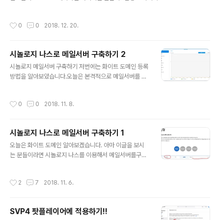
가 이용하기 때문에 국내업체들로만 글이 작성되며, 해외
wareSerial BT(2,3); const int SOUND_SENSOR_PIN = A5;int sensorVal
업체는 추후 기회가 되면 작성하겠습니다) 일단 제가 가지
ue; int vol = 0;int unlock = 4;int lock1 = 5;int lock2 = 6;int buz = 12;int tr
작성시간
0
0
2018. 12. 20.
고 있는 도메인은 xenon54.kr 입니다.지금..
ig = 10;int echo = 11;char bt = '0', btsub = '0'; void setup(){ BT.begin(9
600); Serial.begin(9600); pinMode(trig, OUTPUT); pinMode(echo, IN
PUT); pinMode(unlock,O..
시놀로지 나스로 메일서버 구축하기 2
글 내용
시놀로지 메일서버 구축하기 저번에는 화이트 도메인 등록
방법을 알아보았습니다.오늘은 본격적으로 메일서버를 설
치하고, 실제로 메일 보내기, 받기 를 해보도록 하겠습니다.
일단 나스에 로그인 하셔서 메일서버를 설치하여 주세요.
작성시간
0
0
2018. 11. 8.
(메일서버는 Mail Server, Mail Server Plus 2가지가
있습니다.)(두가지중 아무거나 하셔도 상관없지만 기능은
Plus 쪽이 더 풍부합니다.)(단, Plus서버는 라이센스 제한
시놀로지 나스로 메일서버 구축하기 1
때문에 계정이 5개로 제한됩니다. 일반은 제한 없습니다)
글 내용
그다음에는 메일스테이션을 설치하셔야 편합니다. 메일서
오늘은 화이트 도메인 알아보겠습니다. 아마 이글을 보시
버를 설치하셨으면 메일서버를 클릭하시고 저를 따라와 주
는 분들이라면 시놀로지 나스를 이용해서 메일서버를구착
세요.위의 화면은 그냥 Mail Server 입니다 (Plus 아님)
하시려는 분들이 대부분이실겁니다.아니면 다른 방법으로
저기에서 먼저 SMTP 를 선택해 주세요. 위 처럼 빨간색은
등록하시는 과정에서 오류가 발생하서 참고하실려고 겠
작성시간
2
7
2018. 11. 6.
필..
죠?뭐가 되었든 일단 제가 알려드리는 방법은 도메인 이 없
으면 절대로 진행하실수가 없습니다. 그럼 시작하겠습니
다. 준비물은 당연하게도 시놀로지 나스, 도메인, 메일서버
SVP4 팟플레이어에 적용하기!!
(나스 패키지 센터에 있습니다) 총 3가지 입니다. 1. 먼저
글 내용