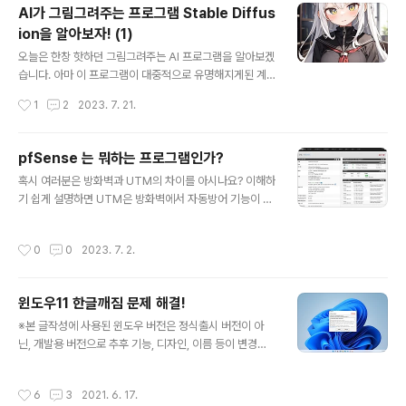
중 Restore faces부터 알아보겠습니다. 이 기능은 말 그
AI가 그림그려주는 프로그램 Stable Diffus
대로 얼굴을 보정해주는 기능입니다. 간단한 예시를 보여
ion을 알아보자! (1)
드리겠습니다. 여기 기본이 되는 그림이 있습니다. 이 그림
글 내용
같은경우 캐릭터가 상대적으로 크게 그려진 그림은 아니다
오늘은 한창 핫하던 그림그려주는 AI 프로그램을 알아보겠
보니, 화질이 낮아 얼굴부분이 자세히보면 약간 뭉게진것
습니다. 아마 이 프로그램이 대중적으로 유명해지게된 계
을 볼수있습니다. 그럼 이 그림에다가 얼굴보정 기능을 사
기는 노벨AI 사이트에 내장되어있는 그림생성기능때문에
작성시간
1
2
2023. 7. 21.
용해보겠습니다. 차이가 좀 느껴지시나요? 얼굴부분이..
유명해진걸로 알고있습니다. 그때당시 충격적이었던게, 기
존에도 프로그램이 있기는 했지만 그렇게 성능이 좋은편이
아니었고, 속도도 느리다보니 아는 사람은 알지만 대부분
pfSense 는 뭐하는 프로그램인가?
은 그런게 있는지도 모르는 분들도 많이있었고, 알고있어
글 내용
혹시 여러분은 방화벽과 UTM의 차이를 아시나요? 이해하
도 그런게 있다 라는 정도로만 아시는 분들이 많이 있었습
기 쉽게 설명하면 UTM은 방화벽에서 자동방어 기능이 추
니다. 그 뒤로 노벨AI에서 그림나오는걸 보니 성능이 상당
가되었다고 생각하면 편합니다. 하지만, 이 장비들 가격 알
히 좋아졌고, 사이트가 유명해지고 얼마 안지나서 해당사
아보면 가정용은 없을뿐더러 구매를 한다고 하더라도 연단
이트가 제로데이 취약점으로 해킹을 당하면서 아주 뜨거워
작성시간
0
0
2023. 7. 2.
위로 개인이 부담하기에는 상당히 부담되는 가격을 자랑합
졌었죠. 그때 알아낸것이 노벨AI 의 그림생성 프로그램이
니다. 이 장비를 개인이 사면... 아마 지갑의 사자후를 들을
바로 Stable Diffusion 이라는 사실이 알려지..
수 있을겁니다. 대부분의 컴퓨터에는 이미 자체적인 방화
윈도우11 한글깨짐 문제 해결!
벽 프로그램이 있어서 공격에 잘 당하지는 않지만, 그래도
글 내용
불안하신 분들이 있을거고, 공격이 너무 잦아서 방화벽이
※본 글작성에 사용된 윈도우 버전은 정식출시 버전이 아
필요하신 분들이 있을수도 있습니다. 바로 그럴때 pfSens
닌, 개발용 버전으로 추후 기능, 디자인, 이름 등이 변경될
e 를 사용하는겁니다. 이 프로그램을 컴퓨터에 설치만 하
수있습니다. ​ 윈도우 11 한글깨짐문제 해결책이 있었습니
면 끝나는게 아닙니다. 애초에 본인이 사용하는 컴퓨터가
다! 주의사항: 이 글을 따라하시면 대부분의 한글깨짐 문제
작성시간
6
3
2021. 6. 17.
아니라 위에 보이는 저런 형태의 장비를 ..
는 해결이 됩니다. 단, 일부 프로그램은 그대로일수도 있습