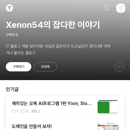
검색하기
티스토리
Xenon54의 잡다한 이야기
구독자
0
IT 블로그 처럼 보이지만 사실은 글쓴이가 쓰고싶은거 생각나면 아무
거나 올리는 블로그
구독하기
방명록
신고하기 레이어
열기
인기글
재미있는 오목 AI프로그램 1편 Yixin, Slow
Ranj (Piskvork 설정방법 포함)
1
0
조회
2
도메인을 만들어 보자!