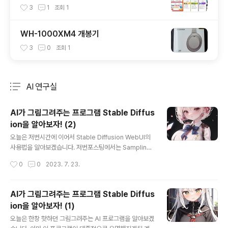
3
1
조회
1
WH-1000XM4 개봉기
3
0
조회
1
AI 연구실
분류 전체보기
주요 글 목록
AI가 그림그려주는 프로그램 Stable Diffus
ion을 알아보자! (2)
글 내용
오늘은 저번시간에 이어서 Stable Diffusion WebUI의
사용법을 알아보겠습니다. 저번포스팅에서는 Sampling
Method, Step 까지 설명드렸고, 오늘은 그 밑에있는 메
작성시간
0
0
2023. 7. 23.
뉴들을 좀 알아보겠습니다. 먼저 다음 3개의 기능입니다.
Restore Faces, Tiling, Hires. fix 3가지 기능인데 그
중 Restore faces부터 알아보겠습니다. 이 기능은 말 그
AI가 그림그려주는 프로그램 Stable Diffus
대로 얼굴을 보정해주는 기능입니다. 간단한 예시를 보여
ion을 알아보자! (1)
드리겠습니다. 여기 기본이 되는 그림이 있습니다. 이 그림
글 내용
같은경우 캐릭터가 상대적으로 크게 그려진 그림은 아니다
오늘은 한창 핫하던 그림그려주는 AI 프로그램을 알아보겠