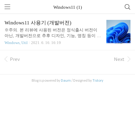
Windows11 (1)
Windows11 사용기 (개발버전)
※주의. 본 리뷰에 사용된 버전은 정식출시 버전이
아닌, 개발버전으로 추후 디자인, 기능, 명칭 등이 변
경될수있습니다. 이점 유의하시면서 봐주시기 바랍
Windows, Util
2021. 6. 16. 16:19
니다. 윈도우11을 설치하면 이렇게 생긴 화면이 여러
분을 반겨줍니다. 큰 틀은 비슷합니다만 작업표시줄
을 보시면 큰 변경점이 있습니다. 바로 아이콘들이
Prev
Next
좌측이 아니라 중앙으로 이동했습니다. 물론 작업표
시줄 설정으로 가셔서 다시 좌측으로 이동시키실수
있습니다. 이 부분은 큰 걱정 안하셔도 됩니다. 다만
Blog is powered by
Daum
/ Designed by
Tistory
시작버튼은 좀 많이 변경되었습니다. 이게 시작버튼
을 눌렀을때 나오는 화면입니다. 디자인 자체인 이쁘
게 변경되었으나, 전원버튼의 위치가 시작버튼하고
상당히 멀어졌습니다. 이때문에 PC종료시 마우스 동
선이 추가로 필요하다보니 불편하다고 느끼실수있습
니다. 그리고 기능..